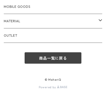
TOTEBAG
WALLET
MOBILE GOODS
SOULDERBAG
CARDCASE・PASSCASE
MATERIAL
HANDBAG
KEYCASE・COINCASE
LEATHER
OUTLET
MOBILEBAG
STATIONARY
NYLON
商品一覧に戻る
POUCH
FUR
CHARM・ACCESSORY
FABRIC
© MahariQ
Powered by
OUTDOOR