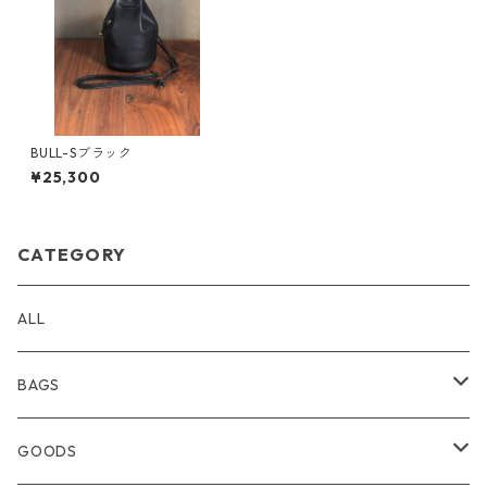
BULL-Sブラック
¥25,300
CATEGORY
ALL
BAGS
BACKPACK・BODYBAG
GOODS