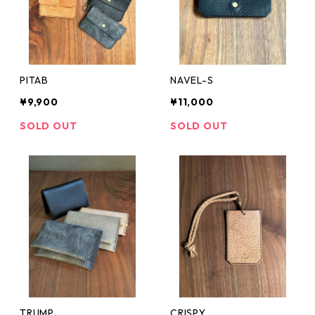
PITAB
NAVEL-S
¥9,900
¥11,000
SOLD OUT
SOLD OUT
TRUMP
CRISPY