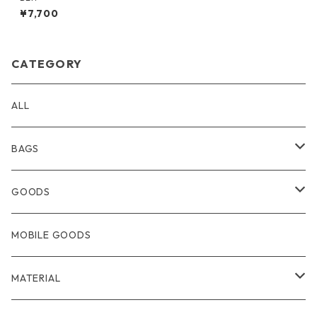
¥7,700
CATEGORY
ALL
BAGS
BACKPACK・BODYBAG
GOODS
TOTEBAG
WALLET
MOBILE GOODS
SOULDERBAG
CARDCASE・PASSCASE
MATERIAL