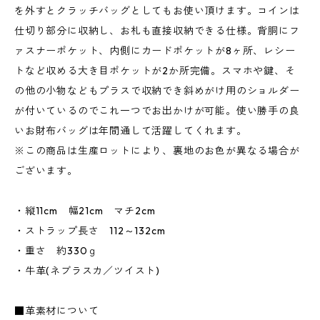
を外すとクラッチバッグとしてもお使い頂けます。コインは
仕切り部分に収納し、お札も直接収納できる仕様。背胴にフ
ァスナーポケット、内側にカードポケットが8ヶ所、レシー
トなど収める大き目ポケットが2か所完備。スマホや鍵、そ
の他の小物などもプラスで収納でき斜めがけ用のショルダー
が付いているのでこれ一つでお出かけが可能。使い勝手の良
いお財布バッグは年間通して活躍してくれます。
※この商品は生産ロットにより、裏地のお色が異なる場合が
ございます。
・縦11cm 幅21cm マチ2cm
・ストラップ長さ 112～132cm
・重さ 約330ｇ
・牛革(ネブラスカ／ツイスト)
■革素材について