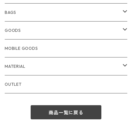
BAGS
BACKPACK・BODYBAG
GOODS
TOTEBAG
WALLET
MOBILE GOODS
SOULDERBAG
CARDCASE・PASSCASE
MATERIAL
HANDBAG
KEYCASE・COINCASE
LEATHER
OUTLET
MOBILEBAG
STATIONARY
NYLON
商品一覧に戻る
POUCH
FUR