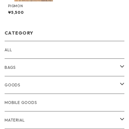
PIGMON
¥5,500
CATEGORY
ALL
BAGS
BACKPACK・BODYBAG
GOODS
TOTEBAG
WALLET
MOBILE GOODS
SOULDERBAG
CARDCASE・PASSCASE
MATERIAL