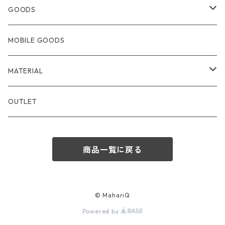
BACKPACK・BODYBAG
GOODS
TOTEBAG
WALLET
MOBILE GOODS
SOULDERBAG
CARDCASE・PASSCASE
MATERIAL
HANDBAG
KEYCASE・COINCASE
LEATHER
OUTLET
MOBILEBAG
STATIONARY
NYLON
商品一覧に戻る
POUCH
FUR
CHARM・ACCESSORY
FABRIC
© MahariQ
Powered by
OUTDOOR